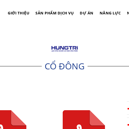
GIỚI THIỆU
SẢN PHẨM DỊCH VỤ
DỰ ÁN
NĂNG LỰC
CỔ ĐÔNG