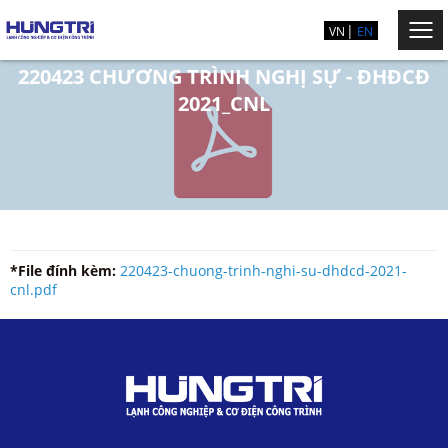
VN
EN
220423 CHƯƠNG TRÌNH NGHỊ SỰ - ĐHĐCĐ
2021_CNL
*File đính kèm:
220423-chuong-trinh-nghi-su-dhdcd-2021-
cnl.pdf