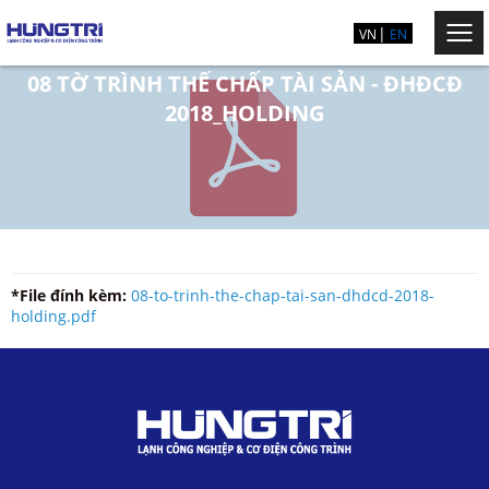
VN
EN
08 TỜ TRÌNH THẾ CHẤP TÀI SẢN - ĐHĐCĐ
2018_HOLDING
*File đính kèm:
08-to-trinh-the-chap-tai-san-dhdcd-2018-
holding.pdf