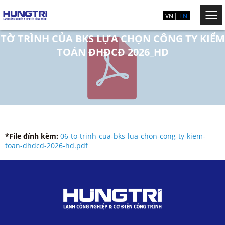
VN
EN
TỜ TRÌNH CỦA BKS LỰA CHỌN CÔNG TY KIỂM
TOÁN ĐHĐCĐ 2026_HD
*File đính kèm:
06-to-trinh-cua-bks-lua-chon-cong-ty-kiem-
toan-dhdcd-2026-hd.pdf