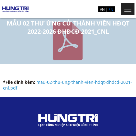
VN
EN
MẪU 02 THƯ ỨNG CỬ THÀNH VIÊN HĐQT
2022-2026 ĐHĐCĐ 2021_CNL
*File đính kèm:
mau-02-thu-ung-thanh-vien-hdqt-dhdcd-2021-
cnl.pdf