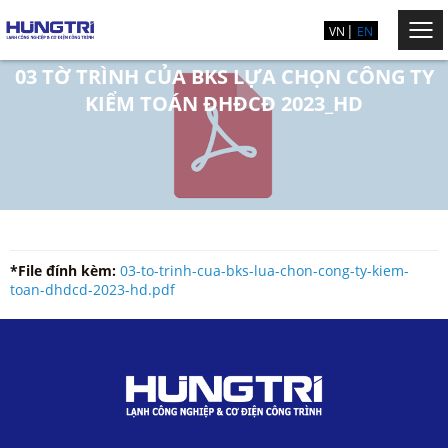
VN
EN
03 TỜ TRÌNH CỦA BKS LỰA CHỌN CÔNG TY
KIỂM TOÁN ĐHĐCĐ 2023_HD
*File đính kèm:
03-to-trinh-cua-bks-lua-chon-cong-ty-kiem-
toan-dhdcd-2023-hd.pdf