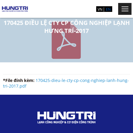
VN
EN
170425 ĐIỀU LỆ CTY CP CÔNG NGHIỆP LẠNH
HƯNG TRÍ-2017
*File đính kèm:
170425-dieu-le-cty-cp-cong-nghiep-lanh-hung-
tri-2017.pdf