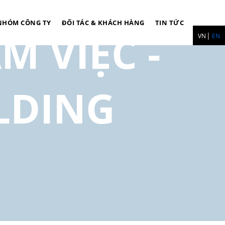
NHÓM CÔNG TY
ĐỐI TÁC & KHÁCH HÀNG
TIN TỨC
M VIỆC -
VN
EN
LDING