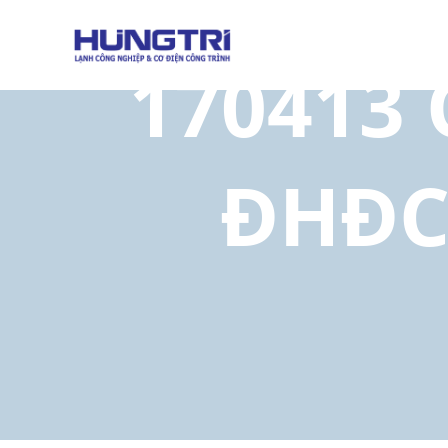
170413 
ĐHĐC