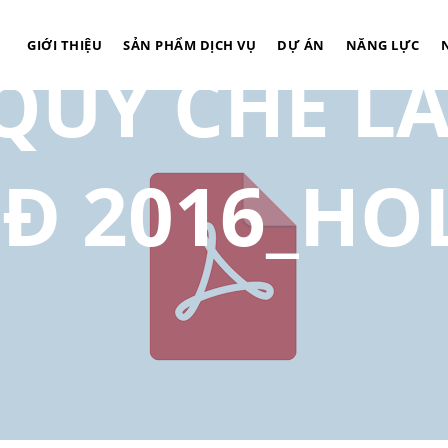
GIỚI THIỆU
SẢN PHẨM DỊCH VỤ
DỰ ÁN
NĂNG LỰC
QUY CHẾ LÀ
Đ 2016_HO