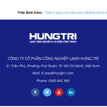
*File đính kèm:
170413-quy-che-lam-viec-dhdcd-2016-h
CÔNG TY CỔ PHẦN CÔNG NGHIỆP LẠNH HƯNG TRÍ
51 Trần Phú, Phường Chợ Quán, TP. Hồ Chí Minh, Việt Nam
Mail: lt_bao@hungtri.com
Phone: 0983 842 889