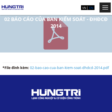
VN
EN
02 BÁO CÁO CỦA BAN KIỂM SOÁT - ĐHĐCĐ
2014
*File đính kèm:
02-bao-cao-cua-ban-kiem-soat-dhdcd-2014.pdf