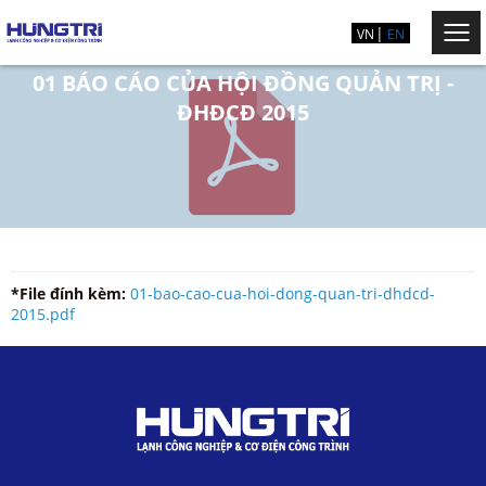
VN
EN
01 BÁO CÁO CỦA HỘI ĐỒNG QUẢN TRỊ -
ĐHĐCĐ 2015
*File đính kèm:
01-bao-cao-cua-hoi-dong-quan-tri-dhdcd-
2015.pdf