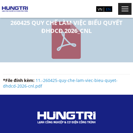
VN
EN
260425 QUY CHẾ LÀM VIỆC BIỂU QUYẾT
ĐHĐCĐ 2026_CNL
*File đính kèm:
11.-260425-quy-che-lam-viec-bieu-quyet-
dhdcd-2026-cnl.pdf