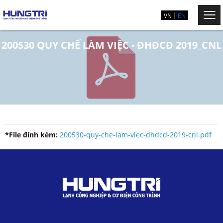
VN
EN
200530 QUY CHẾ LÀM VIỆC - ĐHĐCĐ 2019_CNL
*File đính kèm:
200530-quy-che-lam-viec-dhdcd-2019-cnl.pdf