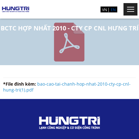
VN
EN
BCTC HỢP NHẤT 2010 - CTY CP CNL HƯNG TRÍ
*File đính kèm:
bao-cao-tai-chanh-hop-nhat-2010-cty-cp-cnl-
hung-tri(1).pdf