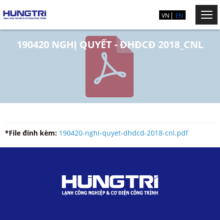
VN
EN
190420 NGHỊ QUYẾT - ĐHĐCĐ 2018_CNL
*File đính kèm:
190420-nghi-quyet-dhdcd-2018-cnl.pdf