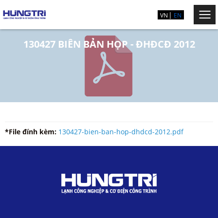
VN
EN
130427 BIÊN BẢN HỌP - ĐHĐCĐ 2012
*File đính kèm:
130427-bien-ban-hop-dhdcd-2012.pdf