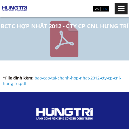
VN
EN
BCTC HỢP NHẤT 2012 - CTY CP CNL HƯNG TRÍ
*File đính kèm:
bao-cao-tai-chanh-hop-nhat-2012-cty-cp-cnl-
hung-tri.pdf