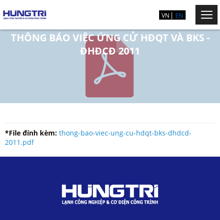
VN
EN
THÔNG BÁO VIỆC ỨNG CỬ HĐQT VÀ BKS -
ĐHĐCĐ 2011
*File đính kèm:
thong-bao-viec-ung-cu-hdqt-bks-dhdcd-
2011.pdf