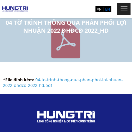
VN
EN
04 TỜ TRÌNH THÔNG QUA PHÂN PHỐI LỢI
NHUẬN 2022 ĐHĐCĐ 2022_HD
*File đính kèm:
04-to-trinh-thong-qua-phan-phoi-loi-nhuan-
2022-dhdcd-2022-hd.pdf