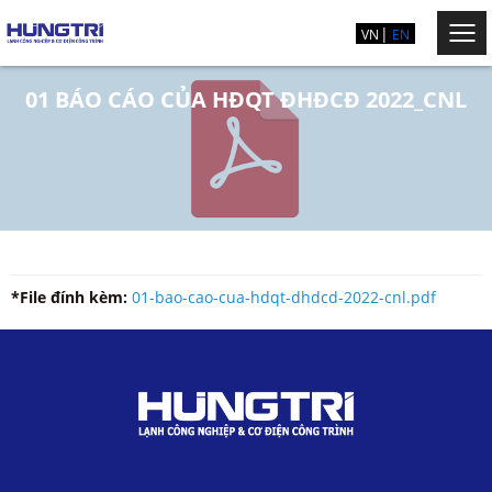
VN
EN
01 BÁO CÁO CỦA HĐQT ĐHĐCĐ 2022_CNL
*File đính kèm:
01-bao-cao-cua-hdqt-dhdcd-2022-cnl.pdf