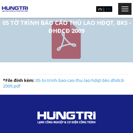
VN
EN
05 TỜ TRÌNH BÁO CÁO THÙ LAO HĐQT, BKS -
ĐHĐCĐ 2009
*File đính kèm:
05-to-trinh-bao-cao-thu-lao-hdqt-bks-dhdcd-
2009.pdf