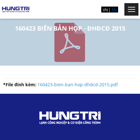
VN
EN
160423 BIÊN BẢN HỌP - ĐHĐCĐ 2015
*File đính kèm:
160423-bien-ban-hop-dhdcd-2015.pdf