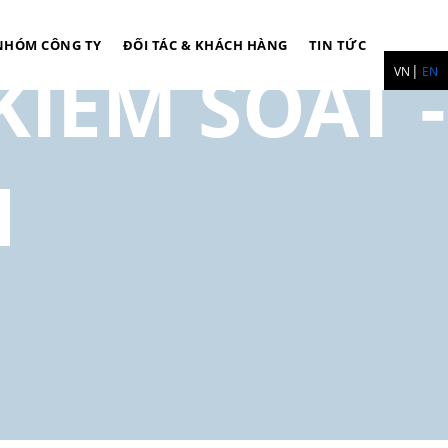
NHÓM CÔNG TY
ĐỐI TÁC & KHÁCH HÀNG
TIN TỨC
IỂM SOÁT -
VN
EN
1