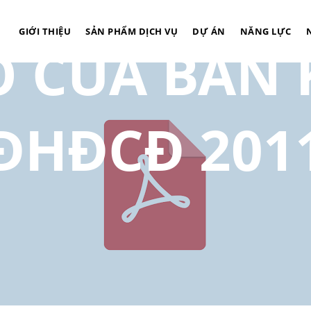
GIỚI THIỆU
SẢN PHẨM DỊCH VỤ
DỰ ÁN
NĂNG LỰC
O CỦA BAN K
ĐHĐCĐ 201