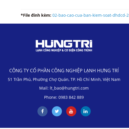
*File đính kèm:
02-bao-cao-cua-ban-kiem-soat-dhdcd-2
CÔNG TY CỔ PHẦN CÔNG NGHIỆP LẠNH HƯNG TRÍ
51 Trần Phú, Phường Chợ Quán, TP. Hồ Chí Minh, Việt Nam
Mail: lt_bao@hungtri.com
Phone: 0983 842 889