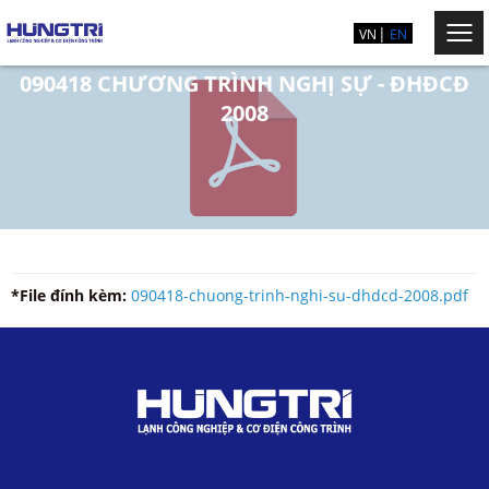
VN
EN
090418 CHƯƠNG TRÌNH NGHỊ SỰ - ĐHĐCĐ
2008
*File đính kèm:
090418-chuong-trinh-nghi-su-dhdcd-2008.pdf