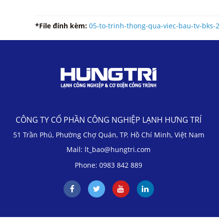
*File đính kèm:
05-to-trinh-thong-qua-viec-bau-tv-bks-
CÔNG TY CỔ PHẦN CÔNG NGHIỆP LẠNH HƯNG TRÍ
51 Trần Phú, Phường Chợ Quán, TP. Hồ Chí Minh, Việt Nam
Mail: lt_bao@hungtri.com
Phone: 0983 842 889