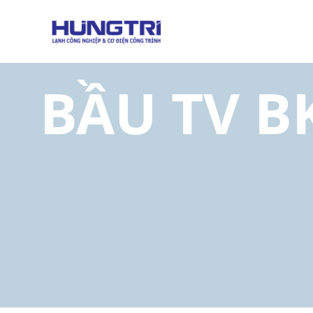
05 TỜ TR
BẦU TV B