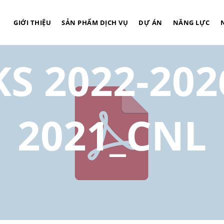
ÌNH THÔNG
GIỚI THIỆU
SẢN PHẨM DỊCH VỤ
DỰ ÁN
NĂNG LỰC
KS 2022-202
2021_CNL