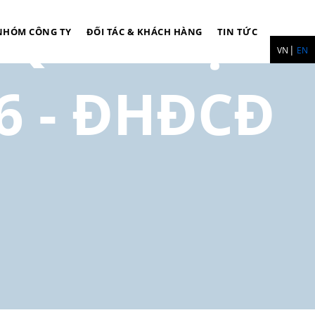
 QUA VIỆC
NHÓM CÔNG TY
ĐỐI TÁC & KHÁCH HÀNG
TIN TỨC
VN
EN
6 - ĐHĐCĐ