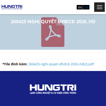
VN
EN
260425 NGHỊ QUYẾT ĐHĐCĐ 2026_HD
*File đính kèm:
260425-nghi-quyet-dhdcd-2026-hd(2).pdf