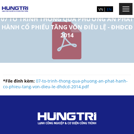
VN
EN
07 TỜ TRÌNH THÔNG QUA PHƯƠNG ÁN PHÁT
HÀNH CỔ PHIẾU TĂNG VỐN ĐIỀU LỆ - ĐHĐCĐ
2014
*File đính kèm:
07-to-trinh-thong-qua-phuong-an-phat-hanh-
co-phieu-tang-von-dieu-le-dhdcd-2014.pdf