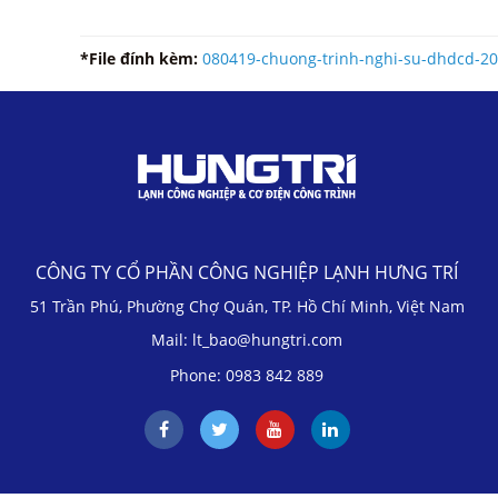
*File đính kèm:
080419-chuong-trinh-nghi-su-dhdcd-20
CÔNG TY CỔ PHẦN CÔNG NGHIỆP LẠNH HƯNG TRÍ
51 Trần Phú, Phường Chợ Quán, TP. Hồ Chí Minh, Việt Nam
Mail: lt_bao@hungtri.com
Phone: 0983 842 889