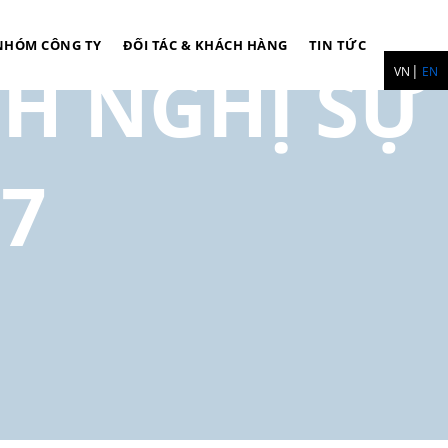
NHÓM CÔNG TY
ĐỐI TÁC & KHÁCH HÀNG
TIN TỨC
H NGHỊ SỰ
VN
EN
07