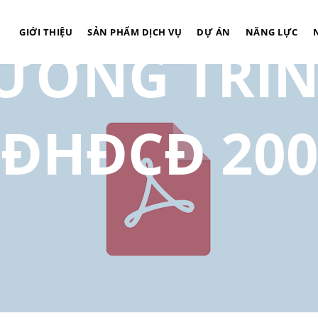
GIỚI THIỆU
SẢN PHẨM DỊCH VỤ
DỰ ÁN
NĂNG LỰC
HƯƠNG TRÌN
 ĐHĐCĐ 20