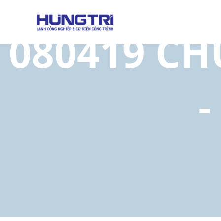
080419 C
-