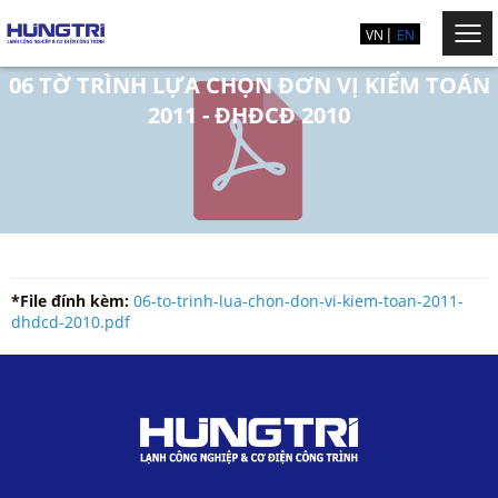
VN
EN
06 TỜ TRÌNH LỰA CHỌN ĐƠN VỊ KIỂM TOÁN
2011 - ĐHĐCĐ 2010
*File đính kèm:
06-to-trinh-lua-chon-don-vi-kiem-toan-2011-
dhdcd-2010.pdf