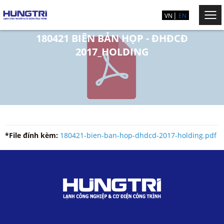
VN
EN
180421 BIÊN BẢN HỌP - ĐHĐCĐ
2017_HOLDING
*File đính kèm:
180421-bien-ban-hop-dhdcd-2017-holding.pdf