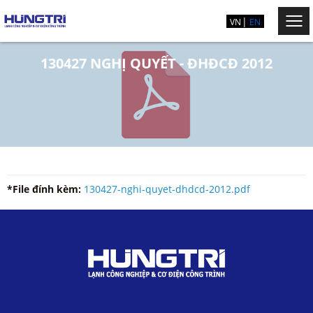
VN
EN
130427 NGHỊ QUYẾT - ĐHĐCĐ 2012
*File đính kèm:
130427-nghi-quyet-dhdcd-2012.pdf