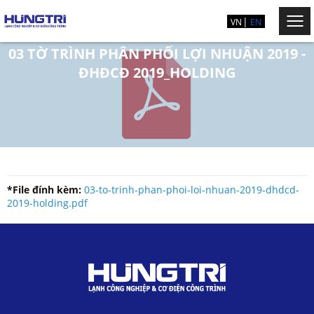
VN
EN
03 TỜ TRÌNH PHÂN PHỐI LỢI NHUẬN 2019 -
ĐHĐCĐ 2019_HOLDING
*File đính kèm:
03-to-trinh-phan-phoi-loi-nhuan-2019-dhdcd-
2019-holding.pdf