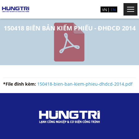
VN
EN
150418 BIÊN BẢN KIỂM PHIẾU - ĐHĐCĐ 2014
*File đính kèm:
150418-bien-ban-kiem-phieu-dhdcd-2014.pdf