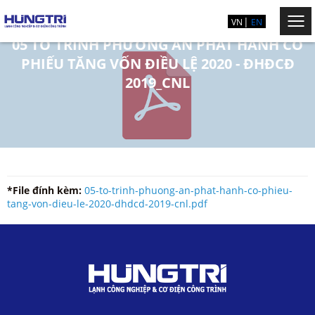
VN
EN
05 TỜ TRÌNH PHƯƠNG ÁN PHÁT HÀNH CỔ
PHIẾU TĂNG VỐN ĐIỀU LỆ 2020 - ĐHĐCĐ
2019_CNL
*File đính kèm:
05-to-trinh-phuong-an-phat-hanh-co-phieu-
tang-von-dieu-le-2020-dhdcd-2019-cnl.pdf