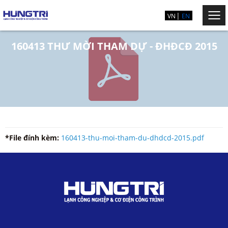
VN
EN
160413 THƯ MỜI THAM DỰ - ĐHĐCĐ 2015
*File đính kèm:
160413-thu-moi-tham-du-dhdcd-2015.pdf