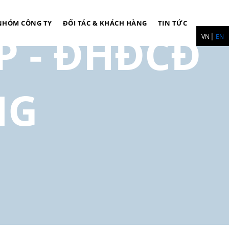
NHÓM CÔNG TY
ĐỐI TÁC & KHÁCH HÀNG
TIN TỨC
P - ĐHĐCĐ
VN
EN
NG