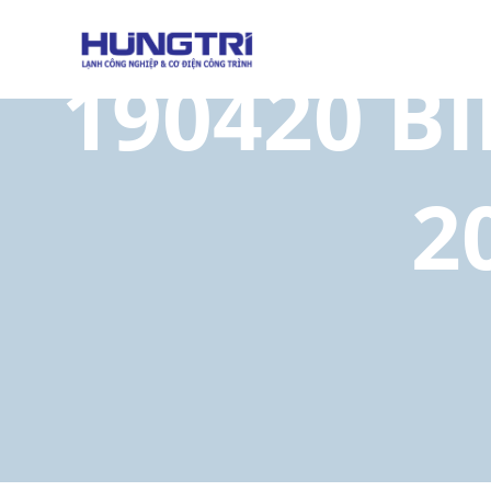
190420 B
2