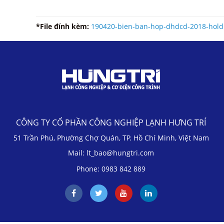
*File đính kèm:
190420-bien-ban-hop-dhdcd-2018-hold
CÔNG TY CỔ PHẦN CÔNG NGHIỆP LẠNH HƯNG TRÍ
51 Trần Phú, Phường Chợ Quán, TP. Hồ Chí Minh, Việt Nam
Mail: lt_bao@hungtri.com
Phone: 0983 842 889