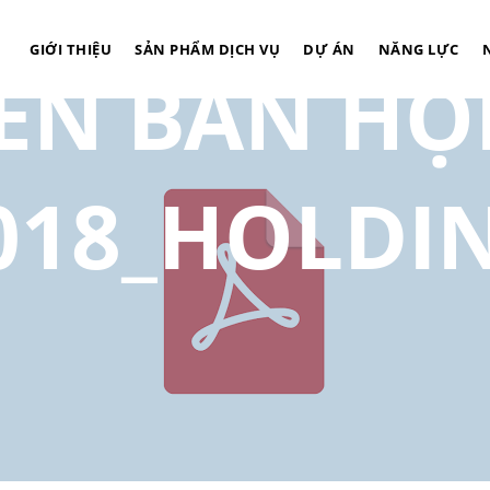
GIỚI THIỆU
SẢN PHẨM DỊCH VỤ
DỰ ÁN
NĂNG LỰC
IÊN BẢN HỌ
018_HOLDI