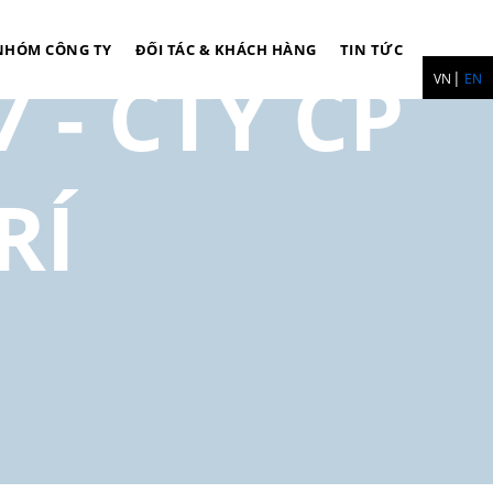
NHÓM CÔNG TY
ĐỐI TÁC & KHÁCH HÀNG
TIN TỨC
 - CTY CP
VN
EN
RÍ