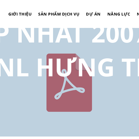
GIỚI THIỆU
SẢN PHẨM DỊCH VỤ
DỰ ÁN
NĂNG LỰC
 NHẤT 2007
NL HƯNG T