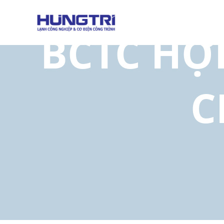
BCTC HỢP
C