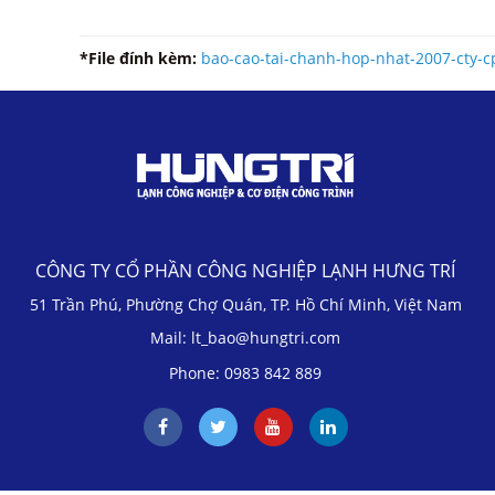
*File đính kèm:
bao-cao-tai-chanh-hop-nhat-2007-cty-cp
CÔNG TY CỔ PHẦN CÔNG NGHIỆP LẠNH HƯNG TRÍ
51 Trần Phú, Phường Chợ Quán, TP. Hồ Chí Minh, Việt Nam
Mail: lt_bao@hungtri.com
Phone: 0983 842 889