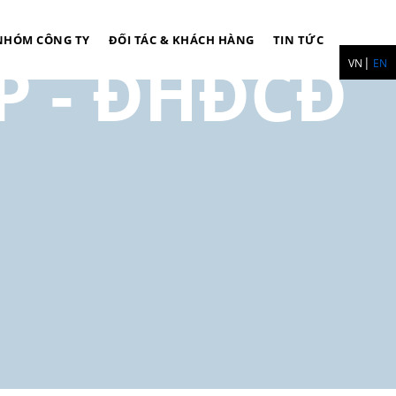
NHÓM CÔNG TY
ĐỐI TÁC & KHÁCH HÀNG
TIN TỨC
P - ĐHĐCĐ
VN
EN