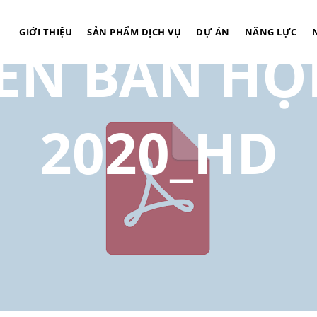
GIỚI THIỆU
SẢN PHẨM DỊCH VỤ
DỰ ÁN
NĂNG LỰC
IÊN BẢN HỌ
2020_HD