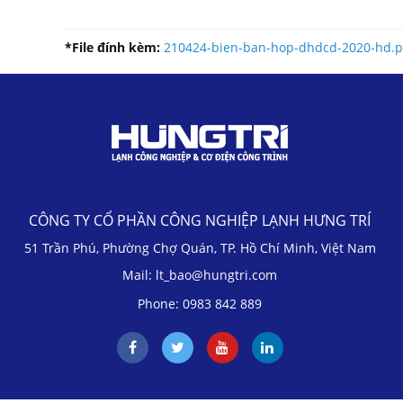
*File đính kèm:
210424-bien-ban-hop-dhdcd-2020-hd.p
CÔNG TY CỔ PHẦN CÔNG NGHIỆP LẠNH HƯNG TRÍ
51 Trần Phú, Phường Chợ Quán, TP. Hồ Chí Minh, Việt Nam
Mail: lt_bao@hungtri.com
Phone: 0983 842 889