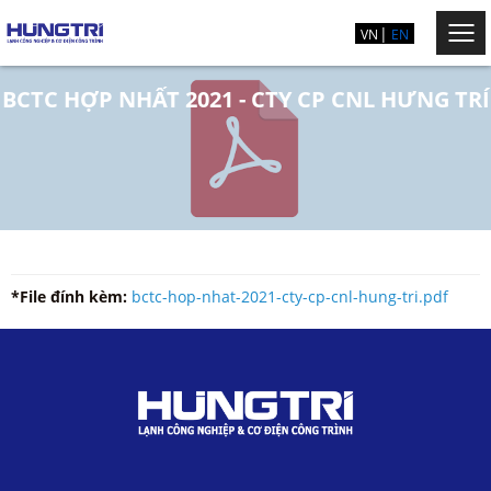
VN
EN
BCTC HỢP NHẤT 2021 - CTY CP CNL HƯNG TRÍ
*File đính kèm:
bctc-hop-nhat-2021-cty-cp-cnl-hung-tri.pdf