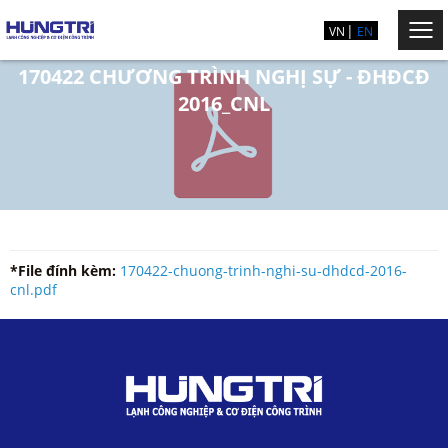
VN
EN
170422 CHƯƠNG TRÌNH NGHỊ SỰ - ĐHĐCĐ
2016_CNL
*File đính kèm:
170422-chuong-trinh-nghi-su-dhdcd-2016-
cnl.pdf