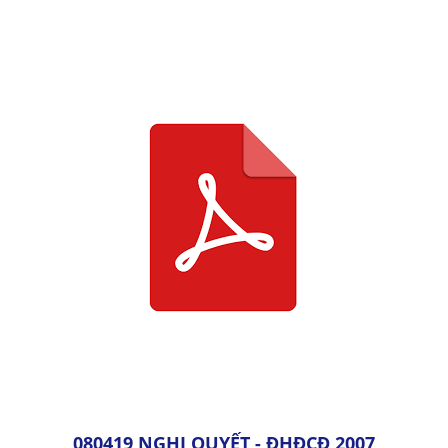
080419 NGHỊ QUYẾT - ĐHĐCĐ 2007