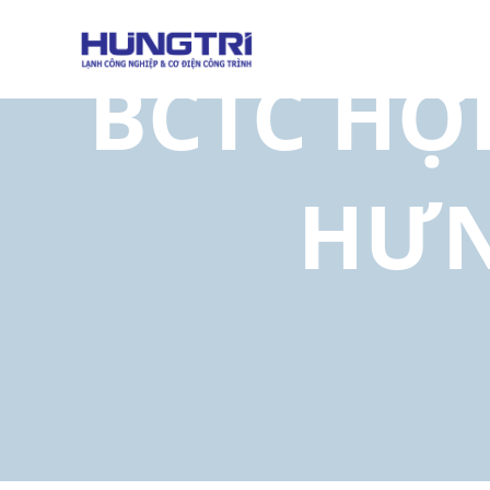
BCTC HỢP
HƯN