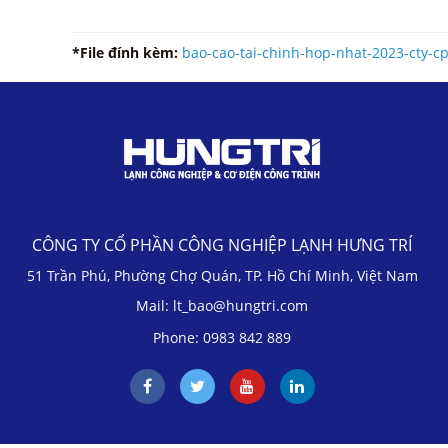
*File đính kèm:
bao-cao-tai-chinh-hop-nhat-2023-cty-cp
CÔNG TY CỔ PHẦN CÔNG NGHIỆP LẠNH HƯNG TRÍ
51 Trần Phú, Phường Chợ Quán, TP. Hồ Chí Minh, Việt Nam
Mail: lt_bao@hungtri.com
Phone: 0983 842 889