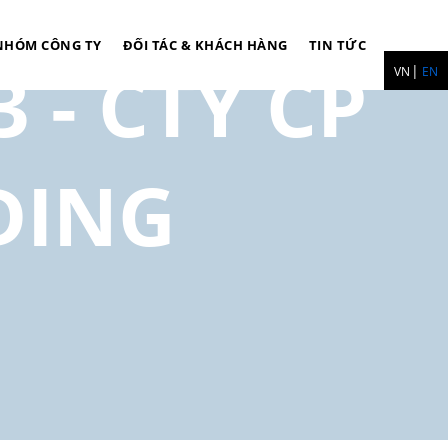
NHÓM CÔNG TY
ĐỐI TÁC & KHÁCH HÀNG
TIN TỨC
 - CTY CP
VN
EN
DING