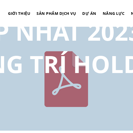
GIỚI THIỆU
SẢN PHẨM DỊCH VỤ
DỰ ÁN
NĂNG LỰC
 NHẤT 2023
G TRÍ HOL