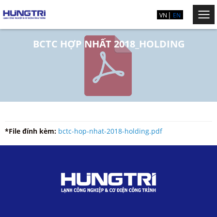
VN
EN
BCTC HỢP NHẤT 2018_HOLDING
*File đính kèm:
bctc-hop-nhat-2018-holding.pdf