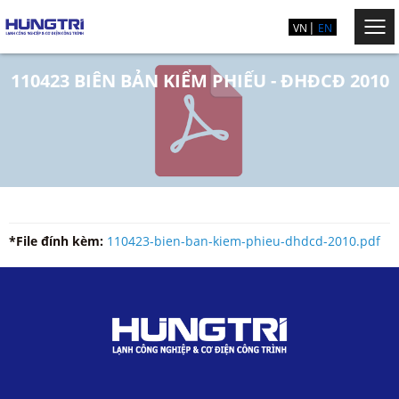
VN
EN
110423 BIÊN BẢN KIỂM PHIẾU - ĐHĐCĐ 2010
*File đính kèm:
110423-bien-ban-kiem-phieu-dhdcd-2010.pdf