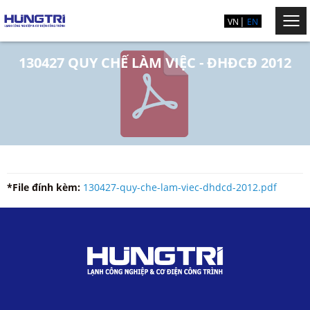
VN
EN
130427 QUY CHẾ LÀM VIỆC - ĐHĐCĐ 2012
*File đính kèm:
130427-quy-che-lam-viec-dhdcd-2012.pdf