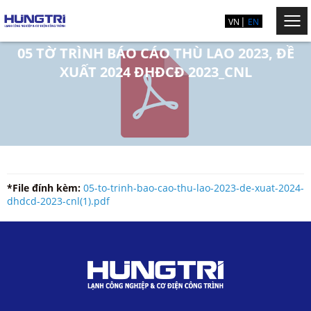
VN
EN
05 TỜ TRÌNH BÁO CÁO THÙ LAO 2023, ĐỀ
XUẤT 2024 ĐHĐCĐ 2023_CNL
*File đính kèm:
05-to-trinh-bao-cao-thu-lao-2023-de-xuat-2024-
dhdcd-2023-cnl(1).pdf