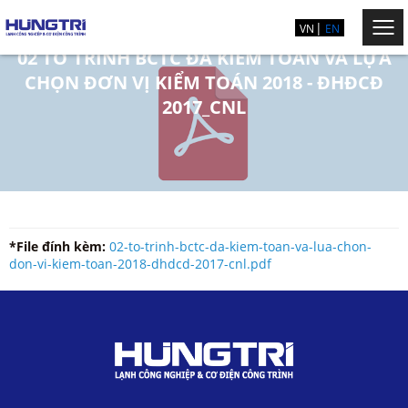
VN
EN
02 TỜ TRÌNH BCTC ĐÃ KIỂM TOÁN VÀ LỰA
CHỌN ĐƠN VỊ KIỂM TOÁN 2018 - ĐHĐCĐ
2017_CNL
*File đính kèm:
02-to-trinh-bctc-da-kiem-toan-va-lua-chon-
don-vi-kiem-toan-2018-dhdcd-2017-cnl.pdf