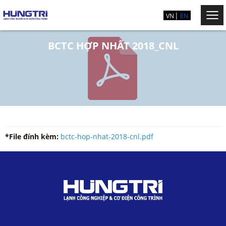
VN
EN
BCTC HỢP NHẤT 2018_CNL
*File đính kèm:
bctc-hop-nhat-2018-cnl.pdf