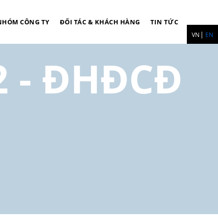
O THÙ LAO
NHÓM CÔNG TY
ĐỐI TÁC & KHÁCH HÀNG
TIN TỨC
VN
EN
2 - ĐHĐCĐ