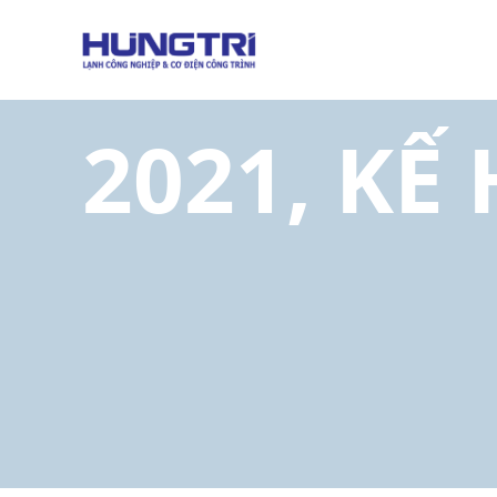
03 TỜ TR
2021, KẾ