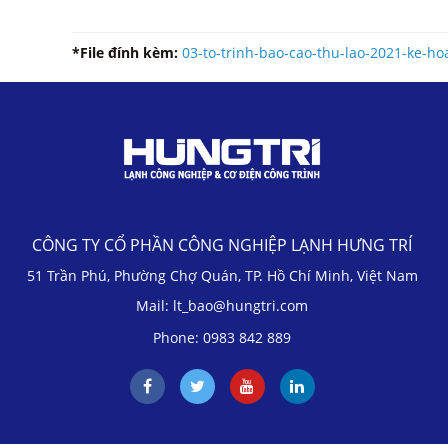
*File đính kèm:
03-to-trinh-bao-cao-thu-lao-2021-ke-ho
CÔNG TY CỔ PHẦN CÔNG NGHIỆP LẠNH HƯNG TRÍ
51 Trần Phú, Phường Chợ Quán, TP. Hồ Chí Minh, Việt Nam
Mail: lt_bao@hungtri.com
Phone: 0983 842 889