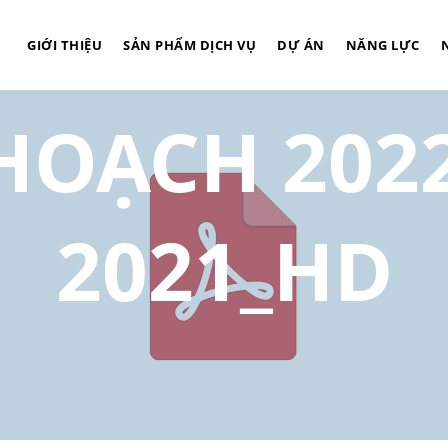
ÌNH BÁO CÁ
GIỚI THIỆU
SẢN PHẨM DỊCH VỤ
DỰ ÁN
NĂNG LỰC
 HOẠCH 202
2021_HD