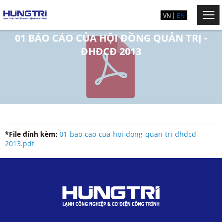
VN
EN
01 BÁO CÁO CỦA HỘI ĐỒNG QUẢN TRỊ -
ĐHĐCĐ 2013
*File đính kèm:
01-bao-cao-cua-hoi-dong-quan-tri-dhdcd-
2013.pdf