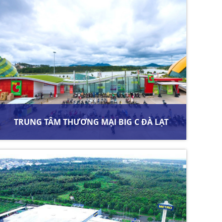
TRUNG TÂM THƯƠNG MẠI BIG C ĐÀ LẠT