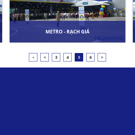
METRO - RẠCH GIÁ
‹
<
3
4
5
6
>