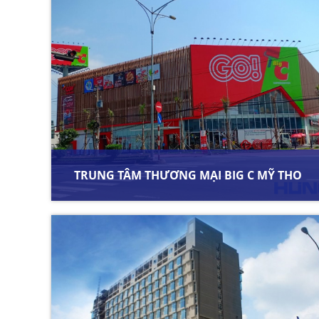
TRUNG TÂM THƯƠNG MẠI BIG C MỸ THO