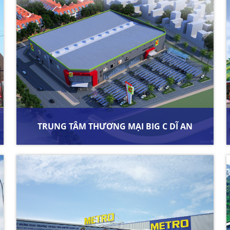
TRUNG TÂM THƯƠNG MẠI BIG C DĨ AN