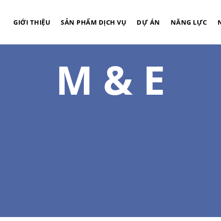
GIỚI THIỆU
SẢN PHẨM DỊCH VỤ
DỰ ÁN
NĂNG LỰC
M & E