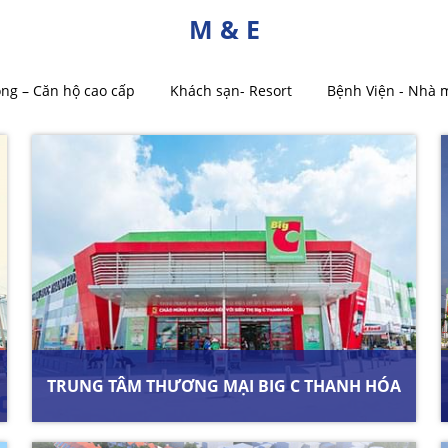
M & E
ng – Căn hộ cao cấp
Khách sạn- Resort
Bệnh Viện - Nhà 
TRUNG TÂM THƯƠNG MẠI BIG C THANH HÓA